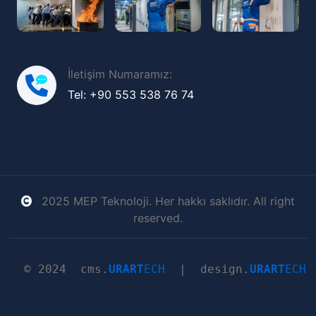
İletişim Numaramız:
Tel: +90 553 538 76 74
2025 MEP Teknoloji. Her hakkı saklıdır. All right
reserved.
© 2024
cms.
URAR
T
E
C
H
|
design.
URAR
T
E
C
H